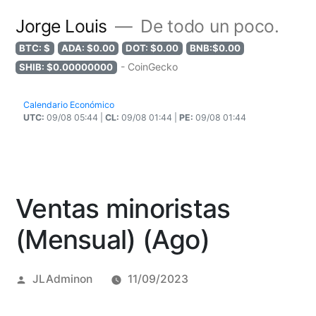
Jorge Louis
De todo un poco.
BTC: $
ADA: $0.00
DOT: $0.00
BNB:$0.00
- CoinGecko
SHIB: $0.00000000
Calendario Económico
UTC:
09/08 05:44 |
CL:
09/08 01:44 |
PE:
09/08 01:44
Ventas minoristas
(Mensual) (Ago)
Posted
JLAdminon
11/09/2023
by