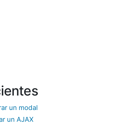
cientes
rar un modal
nar un AJAX