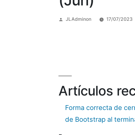
(Jun)
Posted
JLAdminon
17/07/2023
by
Artículos re
Forma correcta de cer
de Bootstrap al termi