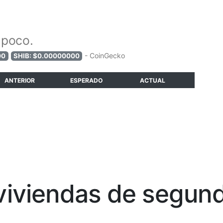
 poco.
- CoinGecko
00
SHIB: $0.00000000
ANTERIOR
ESPERADO
ACTUAL
viviendas de segun