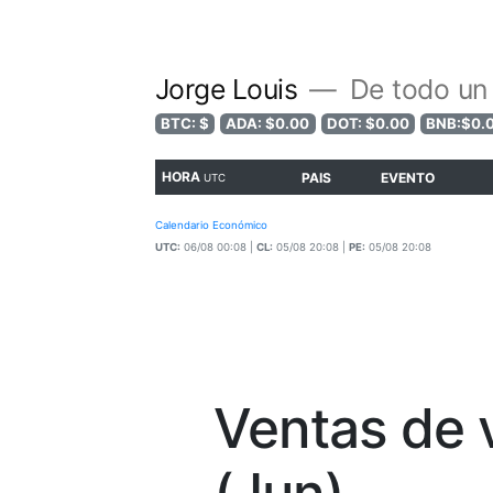
Jorge Louis
De todo un
BTC: $
ADA: $0.00
DOT: $0.00
BNB:$0.
HORA
PAIS
EVENTO
UTC
Calendario Económico
UTC:
06/08 00:08 |
CL:
05/08 20:08 |
PE:
05/08 20:08
Ventas de 