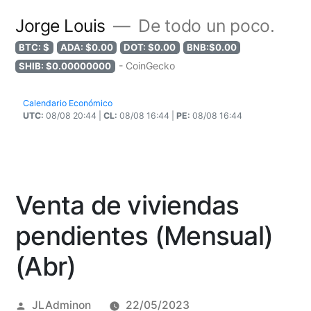
Jorge Louis
De todo un poco.
BTC: $
ADA: $0.00
DOT: $0.00
BNB:$0.00
- CoinGecko
SHIB: $0.00000000
Calendario Económico
UTC:
08/08 20:44 |
CL:
08/08 16:44 |
PE:
08/08 16:44
Venta de viviendas
pendientes (Mensual)
(Abr)
Posted
JLAdminon
22/05/2023