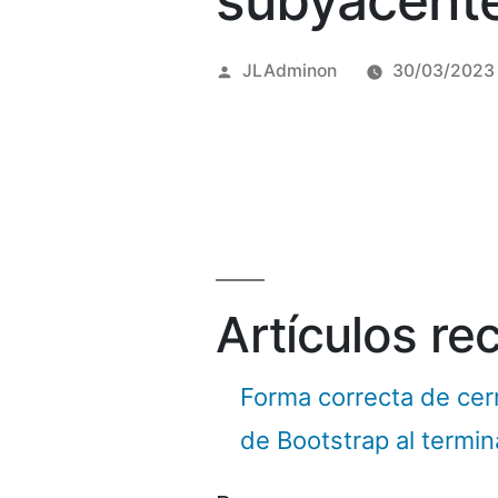
subyacente
Posted
JLAdminon
30/03/2023
by
Artículos re
Forma correcta de cer
de Bootstrap al termi