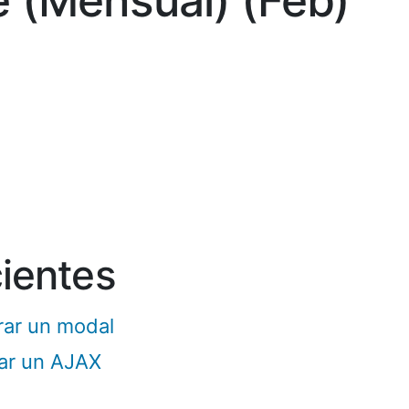
 (Mensual) (Feb)
cientes
rar un modal
nar un AJAX