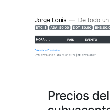
Jorge Louis
De todo un
BTC: $
ADA: $0.00
DOT: $0.00
BNB:$0.
HORA
PAIS
EVENTO
UTC
Calendario Económico
UTC:
07/08 05:22 |
CL:
07/08 01:22 |
PE:
07/08 01:22
Precios de