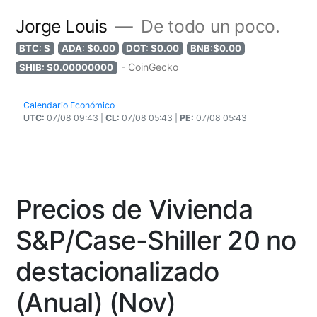
Jorge Louis
De todo un poco.
BTC: $
ADA: $0.00
DOT: $0.00
BNB:$0.00
- CoinGecko
SHIB: $0.00000000
Calendario Económico
UTC:
07/08 09:43 |
CL:
07/08 05:43 |
PE:
07/08 05:43
Precios de Vivienda
S&P/Case-Shiller 20 no
destacionalizado
(Anual) (Nov)