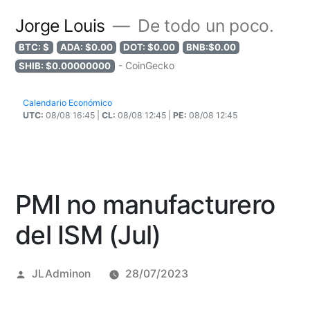
Jorge Louis
De todo un poco.
BTC: $
ADA: $0.00
DOT: $0.00
BNB:$0.00
- CoinGecko
SHIB: $0.00000000
Calendario Económico
UTC:
08/08 16:45 |
CL:
08/08 12:45 |
PE:
08/08 12:45
PMI no manufacturero
del ISM (Jul)
Posted
JLAdminon
28/07/2023
by