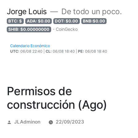
Jorge Louis
De todo un poco.
BTC: $
ADA: $0.00
DOT: $0.00
BNB:$0.00
- CoinGecko
SHIB: $0.00000000
Calendario Económico
UTC:
06/08 22:40 |
CL:
06/08 18:40 |
PE:
06/08 18:40
Permisos de
construcción (Ago)
Posted
JLAdminon
22/09/2023
by