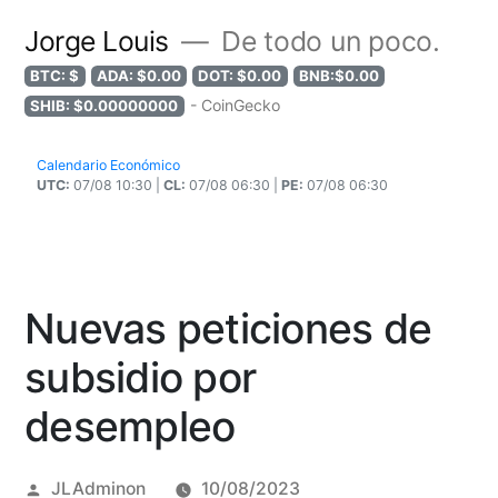
Jorge Louis
De todo un poco.
BTC: $
ADA: $0.00
DOT: $0.00
BNB:$0.00
- CoinGecko
SHIB: $0.00000000
Calendario Económico
UTC:
07/08 10:30 |
CL:
07/08 06:30 |
PE:
07/08 06:30
Nuevas peticiones de
subsidio por
desempleo
Posted
JLAdminon
10/08/2023