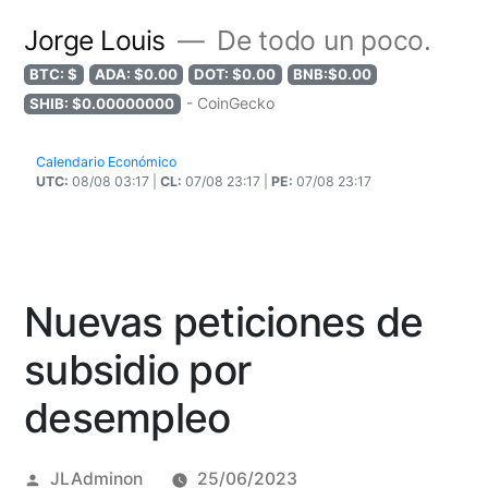
Jorge Louis
De todo un poco.
BTC: $
ADA: $0.00
DOT: $0.00
BNB:$0.00
- CoinGecko
SHIB: $0.00000000
Calendario Económico
UTC:
08/08 03:17 |
CL:
07/08 23:17 |
PE:
07/08 23:17
Nuevas peticiones de
subsidio por
desempleo
Posted
JLAdminon
25/06/2023