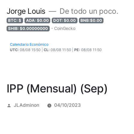
Jorge Louis
De todo un poco.
BTC: $
ADA: $0.00
DOT: $0.00
BNB:$0.00
- CoinGecko
SHIB: $0.00000000
Calendario Económico
UTC:
08/08 15:50 |
CL:
08/08 11:50 |
PE:
08/08 11:50
IPP (Mensual) (Sep)
Posted
JLAdminon
04/10/2023
by