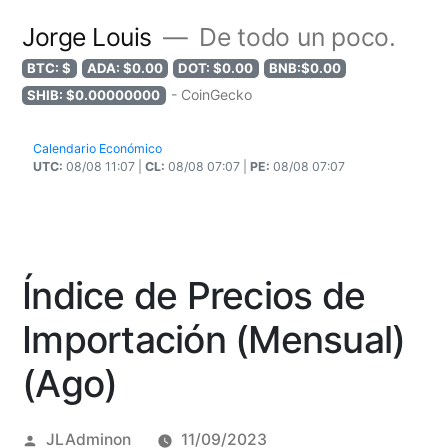
Jorge Louis
De todo un poco.
BTC: $
ADA: $0.00
DOT: $0.00
BNB:$0.00
- CoinGecko
SHIB: $0.00000000
Calendario Económico
UTC:
08/08 11:07 |
CL:
08/08 07:07 |
PE:
08/08 07:07
Índice de Precios de
Importación (Mensual)
(Ago)
Posted
JLAdminon
11/09/2023