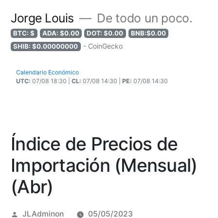
Jorge Louis
De todo un poco.
BTC: $
ADA: $0.00
DOT: $0.00
BNB:$0.00
- CoinGecko
SHIB: $0.00000000
Calendario Económico
UTC:
07/08 18:30 |
CL:
07/08 14:30 |
PE:
07/08 14:30
Índice de Precios de
Importación (Mensual)
(Abr)
Posted
JLAdminon
05/05/2023