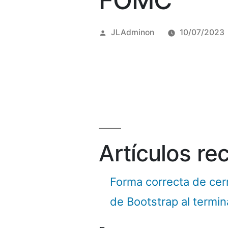
FOMC
Posted
JLAdminon
10/07/2023
by
Artículos re
Forma correcta de cer
de Bootstrap al termi