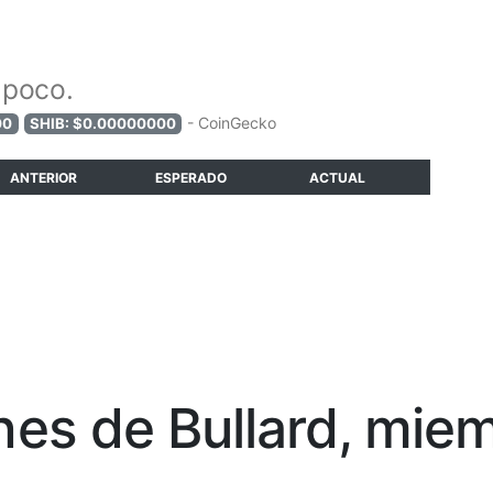
 poco.
- CoinGecko
00
SHIB: $0.00000000
ANTERIOR
ESPERADO
ACTUAL
nes de Bullard, mie