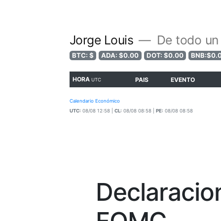
Jorge Louis
De todo un
BTC: $
ADA: $0.00
DOT: $0.00
BNB:$0.
HORA
PAIS
EVENTO
UTC
Calendario Económico
UTC:
08/08 12:58 |
CL:
08/08 08:58 |
PE:
08/08 08:58
Declaracio