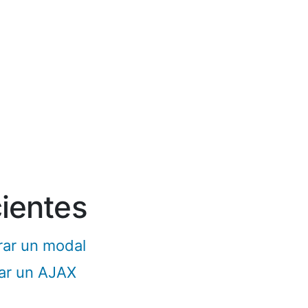
cientes
rar un modal
nar un AJAX