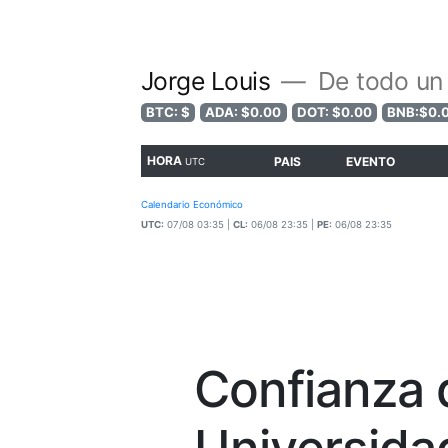
Jorge Louis
De todo un
BTC: $
ADA: $0.00
DOT: $0.00
BNB:$0.
HORA
PAIS
EVENTO
UTC
Calendario Económico
UTC:
07/08 03:35 |
CL:
06/08 23:35 |
PE:
06/08 23:35
Confianza 