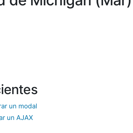
d de Michigan (Mar)
cientes
rar un modal
nar un AJAX