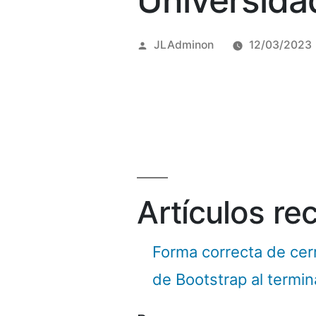
Universida
Posted
JLAdminon
12/03/2023
by
Artículos re
Forma correcta de cer
de Bootstrap al termi