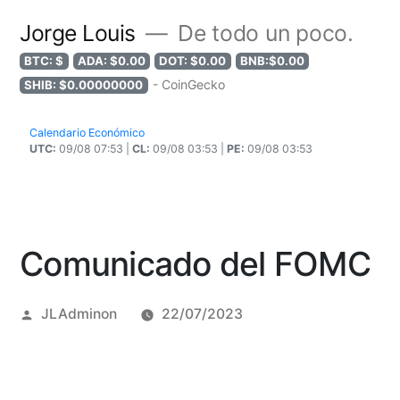
Jorge Louis
De todo un poco.
BTC: $
ADA: $0.00
DOT: $0.00
BNB:$0.00
- CoinGecko
SHIB: $0.00000000
Calendario Económico
UTC:
09/08 07:53 |
CL:
09/08 03:53 |
PE:
09/08 03:53
Comunicado del FOMC
Posted
JLAdminon
22/07/2023
by