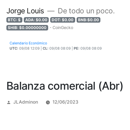
Jorge Louis
De todo un poco.
BTC: $
ADA: $0.00
DOT: $0.00
BNB:$0.00
- CoinGecko
SHIB: $0.00000000
Calendario Económico
UTC:
09/08 12:09 |
CL:
09/08 08:09 |
PE:
09/08 08:09
Balanza comercial (Abr)
Posted
JLAdminon
12/06/2023
by