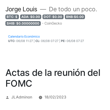
Jorge Louis
De todo un poco.
BTC: $
ADA: $0.00
DOT: $0.00
BNB:$0.00
- CoinGecko
SHIB: $0.00000000
Calendario Económico
UTC:
06/08 11:27 |
CL:
06/08 07:27 |
PE:
06/08 07:27
Actas de la reunión del
FOMC
Posted
JLAdminon
18/02/2023
by