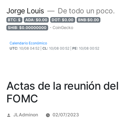
Jorge Louis
De todo un poco.
BTC: $
ADA: $0.00
DOT: $0.00
BNB:$0.00
- CoinGecko
SHIB: $0.00000000
Calendario Económico
UTC:
10/08 04:52 |
CL:
10/08 00:52 |
PE:
10/08 00:52
Actas de la reunión del
FOMC
Posted
JLAdminon
02/07/2023
by